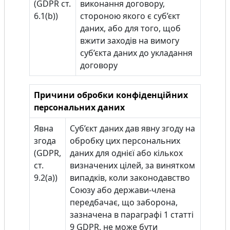
(GDPR ст.
виконання договору,
6.1(b))
стороною якого є суб’єкт
даних, або для того, щоб
вжити заходів на вимогу
суб’єкта даних до укладання
договору
Причини обробки конфіденційних
персональних даних
Явна
Суб’єкт даних дав явну згоду на
згода
обробку цих персональних
(GDPR,
даних для однієї або кількох
ст.
визначених цілей, за винятком
9.2(a))
випадків, коли законодавство
Союзу або держави-члена
передбачає, що заборона,
зазначена в параграфі 1 статті
9 GDPR, не може бути