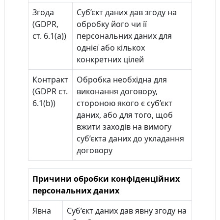
Згода
Суб’єкт даних дав згоду на
(GDPR,
обробку його чи її
ст. 6.1(a))
персональних даних для
однієї або кількох
конкретних цілей
Контракт
Обробка необхідна для
(GDPR ст.
виконання договору,
6.1(b))
стороною якого є суб’єкт
даних, або для того, щоб
вжити заходів на вимогу
суб’єкта даних до укладання
договору
Причини обробки конфіденційних
персональних даних
Явна
Суб’єкт даних дав явну згоду на