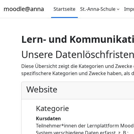
Zum Hauptinhalt
moodle@anna
Startseite
St.-Anna-Schule
Imp
Lern- und Kommunikati
Unsere Datenlöschfriste
Diese Übersicht zeigt die Kategorien und Zweck
spezifischere Kategorien und Zwecke haben, als di
Website
Kategorie
Kursdaten
Teilnehmer*innen der Lernplattform Moodl
System verschiedene Daten erfasst, z. B.: