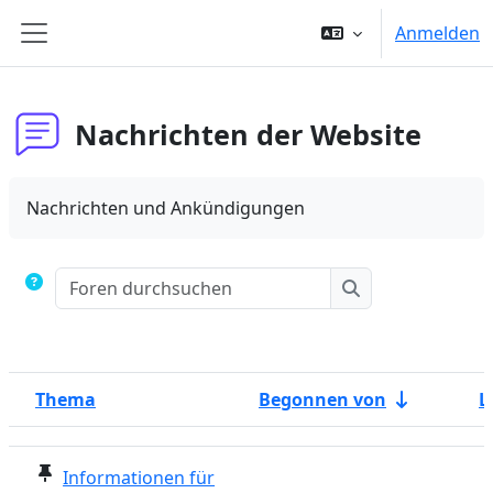
Zum Hauptinhalt
Anmelden
Website-Übersicht
Nachrichten der Website
Nachrichten und Ankündigungen
Foren durchsuchen
Foren durchsuc
Thema
Begonnen von
L
Status
Liste der Themen - 4 von 4
Informationen für