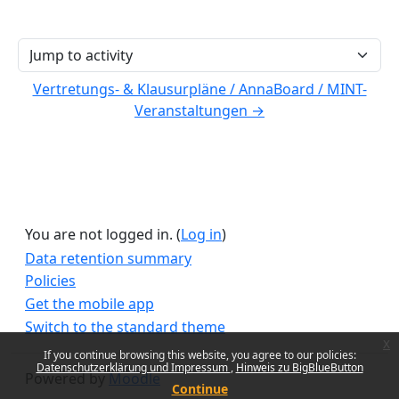
Jump to activity
Vertretungs- & Klausurpläne / AnnaBoard / MINT-
Veranstaltungen →
You are not logged in. (
Log in
)
Data retention summary
Policies
Get the mobile app
Switch to the standard theme
x
If you continue browsing this website, you agree to our policies:
Datenschutzerklärung und Impressum
Hinweis zu BigBlueButton
Powered by
Moodle
Continue