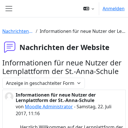
Zum Hauptinhalt
Anmelden
Website-Übersicht
Nachrichten der Website
Informationen für neue Nutzer der Lernplattform der St.-Anna-Schule
Nachrichten der Website
Informationen für neue Nutzer der
Lernplattform der St.-Anna-Schule
Anzeigemodus
Informationen für neue Nutzer der
Anzahl Antworten: 0
Lernplattform der St.-Anna-Schule
von
Moodle Administrator
-
Samstag, 22. Juli
2017, 11:16
Herzlich Willkommen auf der Lernplattform der