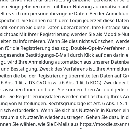
hnen eingegebenen oder mit Ihrer Nutzung automatisch anfa
andelt es sich um personenbezogene Daten. Bei der Anmeldu
peichert. Sie können nach dem Login jederzeit diese Daten
rofil können Sie diese Daten überarbeiten. Ihre Einträge 
ichtbar. Mit Ihrer Registrierung werden Sie als Moodle-Nut
keiten zu informieren. Wenn Sie dies nicht wünschen, werd
für die Registrierung das sog. Double-Opt-in-Verfahren, d.
gesandte Bestätigungs-E-Mail durch Klick auf den darin en
lgt, wird Ihre Anmeldung automatisch aus unserer Datenban
 und Bestätigung. Zweck des Verfahrens ist, Ihre Anmeldu
eiten die bei der Registrierung übermittelten Daten auf Gr
6 Abs. 1 lit. a DS-GVO bzw. § 6 Abs. 1 lit. b KDG). Zweck de
zwischen Ihnen und uns. Sie können Ihren Account jederze
ite. Die Registrierungsdaten werden mit Löschung Ihres Ac
von Mitteilungen. Rechtsgrundlage ist Art. 6 Abs. 1 S. 1 li
sch erforderlich. Wenn Sie sich als Nutzer/in in Kursen ei
rsraum als Nutzer/in wieder austragen. Gehen Sie dazu in 
nnen Sie wählen, wie Sie E-Mails aus https://moodle.st-anna-