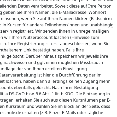
llenden Daten verarbeitet. Soweit diese auf Ihre Person
ng geben Sie Ihren Namen, die E-Mailadresse, Wohnort
 einsehen, wenn Sie auf Ihren Namen klicken (Bildschirm
sind in Kursen für andere Teilnehmer/innen und unabhängig
zer/in registriert. Wir senden Ihnen in unregelmäßigen
en wir Ihren Nutzeraccount löschen (Hinweise zum
 h. Ihre Registrierung ist erst abgeschlossen, wenn Sie
thaltenem Link bestätigt haben. Falls Ihre
k gelöscht. Darüber hinaus speichern wir jeweils Ihre
ng nachweisen und ggf. einen möglichen Missbrauch
undlage der von Ihnen erteilten Einwilligung
r Datenverarbeitung ist hier die Durchführung der im
it löschen, haben dann allerdings keinen Zugang mehr
counts ebenfalls gelöscht. Nach Ihrer Bestätigung
t. a DS-GVO bzw. § 6 Abs. 1 lit. b KDG. Die Eintragung in
ntragen, erhalten Sie auch aus diesen Kursräumen per E-
den Kursraum und wählen Sie im Block an der Seite, dass
schule.de erhalten (z.B. Einzel-E-Mails oder tägliche