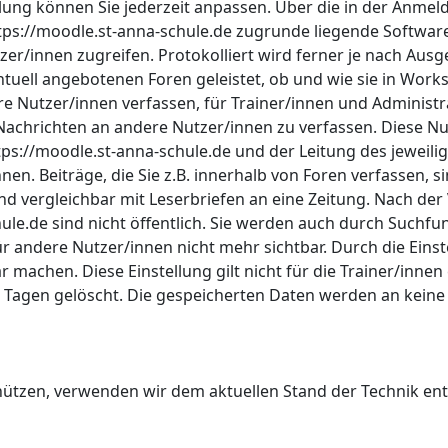
ng können Sie jederzeit anpassen. Über die in der Anmeldu
 https://moodle.st-anna-schule.de zugrunde liegende Softwa
zer/innen zugreifen. Protokolliert wird ferner je nach Ausg
ntuell angebotenen Foren geleistet, ob und wie sie in Wor
ere Nutzer/innen verfassen, für Trainer/innen und Administr
m Nachrichten an andere Nutzer/innen zu verfassen. Diese N
ttps://moodle.st-anna-schule.de und der Leitung des jeweil
 Beiträge, die Sie z.B. innerhalb von Foren verfassen, si
sind vergleichbar mit Leserbriefen an eine Zeitung. Nach d
le.de sind nicht öffentlich. Sie werden auch durch Suchfun
r andere Nutzer/innen nicht mehr sichtbar. Durch die Einste
machen. Diese Einstellung gilt nicht für die Trainer/innen
agen gelöscht. Die gespeicherten Daten werden an keine 
hützen, verwenden wir dem aktuellen Stand der Technik ent