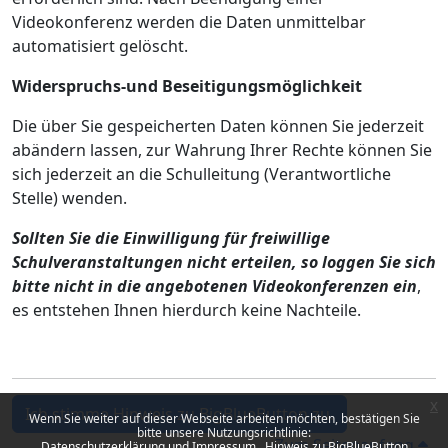
Videokonferenz werden die Daten unmittelbar
automatisiert gelöscht.
Widerspruchs-und Beseitigungsmöglichkeit
Die über Sie gespeicherten Daten können Sie jederzeit
abändern lassen, zur Wahrung Ihrer Rechte können Sie
sich jederzeit an die Schulleitung (Verantwortliche
Stelle) wenden.
Sollten Sie die Einwilligung für freiwillige
Schulveranstaltungen nicht erteilen, so loggen Sie sich
bitte nicht in die angebotenen Videokonferenzen ein
,
es entstehen Ihnen hierdurch keine Nachteile.
x
Ich stimme Hinweis zu BigBlueButton zu.
Wenn Sie weiter auf dieser Webseite arbeiten möchten, bestätigen Sie
bitte unsere Nutzungsrichtlinie:
Zum Seitenanfang
Datenschutzerklärung und Impressum
Hinweis zu BigBlueButton